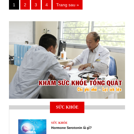
1
2
3
4
Trang sau »
SỨC KHỎE
SỨC KHỎE
Hormone Serotonin là gì?